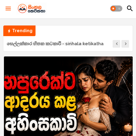
Trending
සෙල්ලක්කාර හිතක කටකාරී - sinhala ketikatha