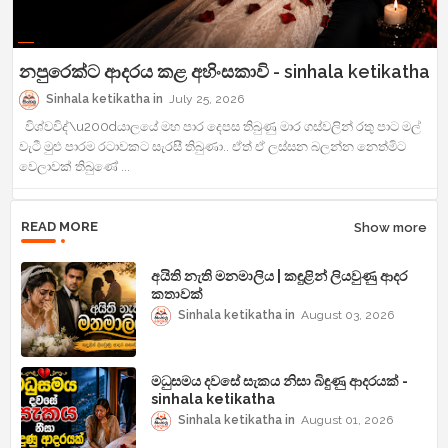
නපුරෙක්ට ආදරය කළ අහිංසකාවි - sinhala ketikatha
Sinhala ketikatha
July 25, 2026
විශ්වවිද්\u200dයාලයේ මහ පාර දෙපස තිබුණු මාර ගස්වලින් රතු පාට මල්
වැටී මුළු පාරම රටාවකට සැරසී තිබුණා.. ඒත් ඒ ලස්සන බලන්න නෙත්මිට
වෙලාවක් තිබුණේ ...
READ MORE
Show more
අයිති නැති මනමාලිය | කඳුළින් ලියවුණු ආදර
කතාවක්
Sinhala ketikatha
August 03, 2026
මධුසමය දවසේ සැකය නිසා බිඳුණු ආදරයක් -
sinhala ketikatha
Sinhala ketikatha
August 01, 2026