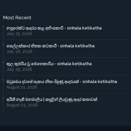
Most Recent
නපුරෙක්ට ආදරය කළ අහිංසකාවි - sinhala ketikatha
July 25, 2026
සෙල්ලක්කාර හිතක කටකාරී - sinhala ketikatha
July 26, 2026
කුල කුමරිය වූ මෙහෙකාරිය - sinhala ketikatha
July 29, 2026
මධුසමය දවසේ සැකය නිසා බිඳුණු ආදරයක් - sinhala ketikatha
August 01, 2026
අයිති නැති මනමාලිය | කඳුළින් ලියවුණු ආදර කතාවක්
August 03, 2026