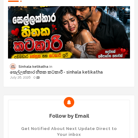
Sinhala ketikatha
සෙල්ලක්කාර හිතක කටකාරී - sinhala ketikatha
July 26, 2026
0
chat
Follow by Email
Get Notified About Next Update Direct to
Your inbox