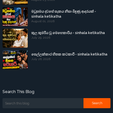
මධුසමය දවසේ සැකය නිසා බිඳුණු ආදරයක් -
sinhala ketikatha
August 01, 2026
කුල කුමරිය වූ මෙහෙකාරිය - sinhala ketikatha
July 29, 2026
සෙල්ලක්කාර හිතක කටකාරී - sinhala ketikatha
July 26, 2026
Search This Blog